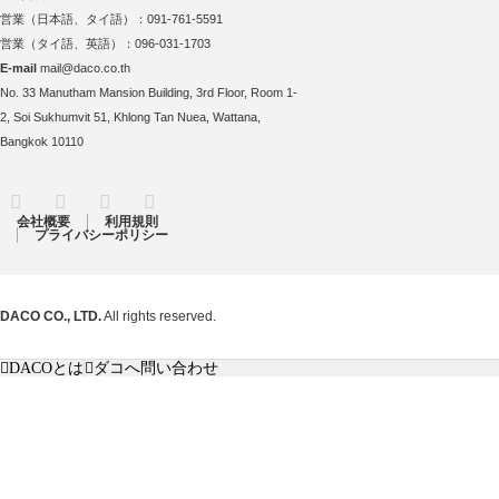
営業（日本語、タイ語）：091-761-5591
営業（タイ語、英語）：096-031-1703
E-mail
mail@daco.co.th
No. 33 Manutham Mansion Building, 3rd Floor, Room 1-
2, Soi Sukhumvit 51, Khlong Tan Nuea, Wattana,
Bangkok 10110
RSS
Twitter
Facebook
Instagram
会社概要
利用規則
プライバシーポリシー
DACO CO., LTD.
All rights reserved.
DACOとは
ダコへ問い合わせ