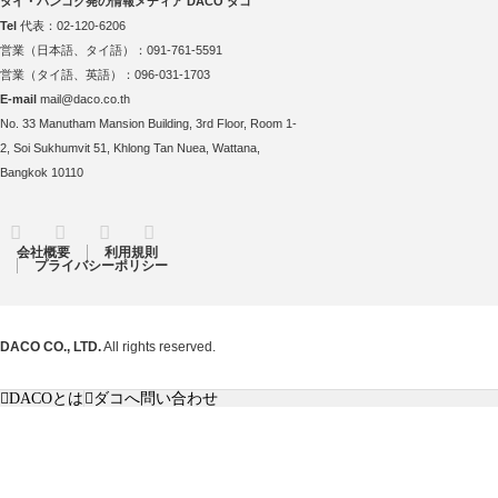
タイ・バンコク発の情報メディア DACO ダコ
Tel
代表：02-120-6206
営業（日本語、タイ語）：091-761-5591
営業（タイ語、英語）：096-031-1703
E-mail
mail@daco.co.th
No. 33 Manutham Mansion Building, 3rd Floor, Room 1-
2, Soi Sukhumvit 51, Khlong Tan Nuea, Wattana,
Bangkok 10110
RSS
Twitter
Facebook
Instagram
会社概要
利用規則
プライバシーポリシー
DACO CO., LTD.
All rights reserved.
DACOとは
ダコへ問い合わせ