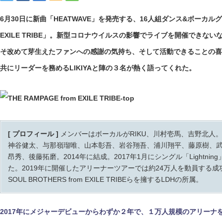
6月30日に新曲「HEATWAVE」を発売する、16人組ダンス&ボーカルグルー
EXILE TRIBE」。新型コロナウイルスの影響でライブを開催できな
そ改めて芽生えたファンへの感謝の気持ち、そして活動できることの喜
共にリーダーを務めるLIKIYAと陣の３名が熱く語ってくれた。
[ プロフィール ]
メンバーはボーカルがRIKU、川村壱馬、吉野北人。パ
神谷健太、与那嶺瑠唯、山本彰吾、岩谷翔吾、浦川翔平、藤原樹、
昂秀、後藤拓磨。2014年に結成。2017年1月にシングル「Lightn
た。2019年に開催したアリーナーツアーでは約24万人を動員する成功を
SOUL BROTHERS from EXILE TRIBEらを擁するLDHの所属。
2017年にメジャーデビューからわずか２年で、１万人規模のアリーナ