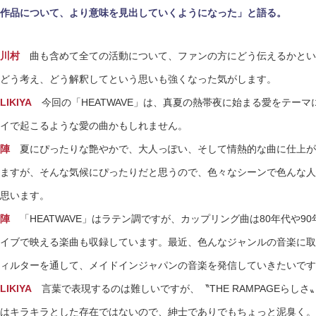
作品について、より意味を見出していくようになった」と語る。
川村
曲も含めて全ての活動について、ファンの方にどう伝えるかとい
どう考え、どう解釈してという思いも強くなった気がします。
LIKIYA
今回の「HEATWAVE」は、真夏の熱帯夜に始まる愛をテー
イで起こるような愛の曲かもしれません。
陣
夏にぴったりな艶やかで、大人っぽい、そして情熱的な曲に仕上が
ますが、そんな気候にぴったりだと思うので、色々なシーンで色んな人
思います。
陣
「HEATWAVE」はラテン調ですが、カップリング曲は80年代や9
イブで映える楽曲も収録しています。最近、色んなジャンルの音楽に取
ィルターを通して、メイドインジャパンの音楽を発信していきたいです
LIKIYA
言葉で表現するのは難しいですが、〝THE RAMPAGEらし
はキラキラとした存在ではないので、紳士でありでもちょっと泥臭く。