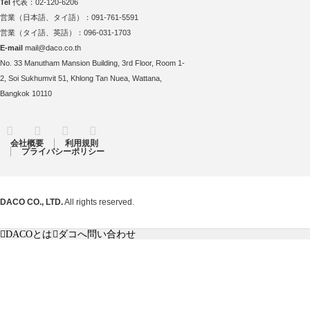
Tel
代表：02-120-6206
営業（日本語、タイ語）：091-761-5591
営業（タイ語、英語）：096-031-1703
E-mail
mail@daco.co.th
No. 33 Manutham Mansion Building, 3rd Floor, Room 1-
2, Soi Sukhumvit 51, Khlong Tan Nuea, Wattana,
Bangkok 10110
RSS
Twitter
Facebook
Instagram
会社概要
利用規則
プライバシーポリシー
DACO CO., LTD.
All rights reserved.
DACOとは
ダコへ問い合わせ