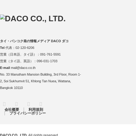
タイ・バンコク発の情報メディア DACO ダコ
Tel
代表：02-120-6206
営業（日本語、タイ語）：091-761-5591
営業（タイ語、英語）：096-031-1703
E-mail
mail@daco.co.th
No. 33 Manutham Mansion Building, 3rd Floor, Room 1-
2, Soi Sukhumvit 51, Khlong Tan Nuea, Wattana,
Bangkok 10110
RSS
Twitter
Facebook
Instagram
会社概要
利用規則
プライバシーポリシー
DACO CO., LTD.
All rights reserved.