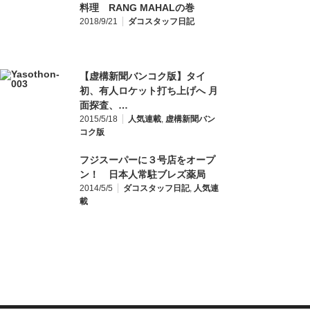
料理 RANG MAHALの巻
2018/9/21
ダコスタッフ日記
【虚構新聞バンコク版】タイ
初、有人ロケット打ち上げへ 月
面探査、…
2015/5/18
人気連載
,
虚構新聞バン
コク版
フジスーパーに３号店をオープ
ン！ 日本人常駐ブレズ薬局
2014/5/5
ダコスタッフ日記
,
人気連
載