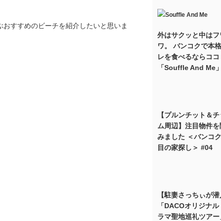
ぶおすすめのビーチを紹介したいと思いま
外はサクッと中はフ
ワ。 バンコクで本
レを食べるならココ
「Souffle And Me
【プルンチット＆チ
ム周辺】注目物件を
みました ＜バンコク
目の家探し＞ #04
【駐妻さっちぃが潜
「DACOオリジナル 
ラマ聖地巡礼ツアー