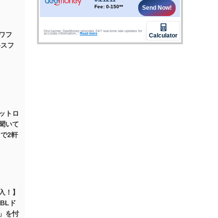
ワフ
格スフ
」
ットロ
聞いて
で2軒
入！】
BLド
」を忖