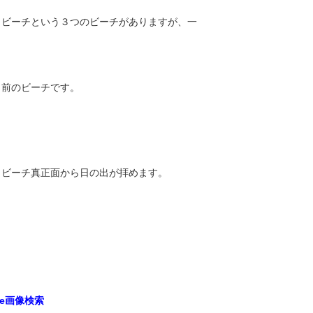
トビーチという３つのビーチがありますが、一
ト前のビーチです。
りビーチ真正面から日の出が拝めます。
le画像検索