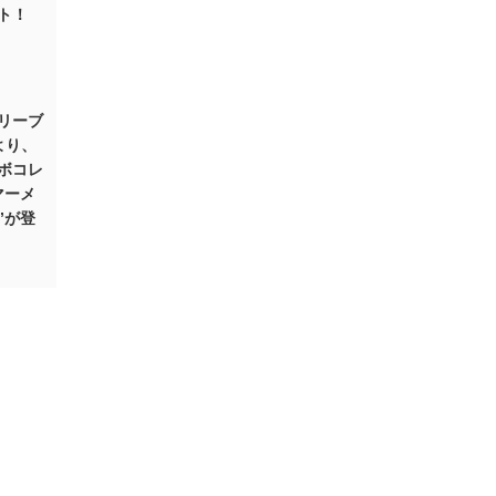
ト！
リーブ
より、
ボコレ
マーメ
”が登