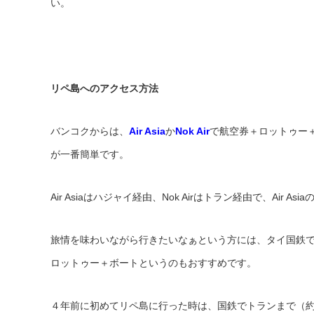
い。
リペ島へのアクセス方法
バンコクからは、
Air Asia
か
Nok Air
で航空券＋ロットゥー
が一番簡単です。
Air Asiaはハジャイ経由、Nok Airはトラン経由で、Air A
旅情を味わいながら行きたいなぁという方には、タイ国鉄
ロットゥー＋ボートというのもおすすめです。
４年前に初めてリペ島に行った時は、国鉄でトランまで（約