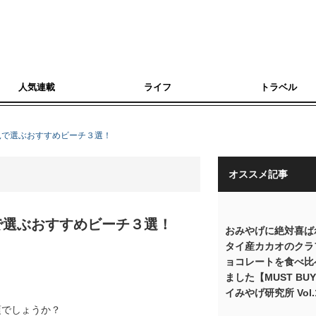
人気連載
ライフ
トラベル
見で選ぶおすすめビーチ３選！
オススメ記事
で選ぶおすすめビーチ３選！
おみやげに絶対喜ば
タイ産カカオのクラ
ョコレートを食べ比
ました【MUST BU
イみやげ研究所 Vol.
頃でしょうか？