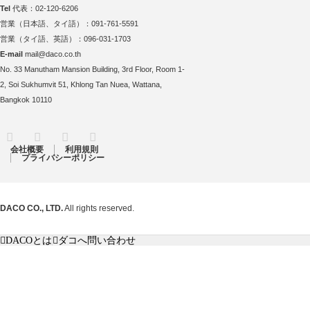
Tel
代表：02-120-6206
営業（日本語、タイ語）：091-761-5591
営業（タイ語、英語）：096-031-1703
E-mail
mail@daco.co.th
No. 33 Manutham Mansion Building, 3rd Floor, Room 1-
2, Soi Sukhumvit 51, Khlong Tan Nuea, Wattana,
Bangkok 10110
RSS
Twitter
Facebook
Instagram
会社概要
利用規則
プライバシーポリシー
DACO CO., LTD.
All rights reserved.
DACOとは
ダコへ問い合わせ