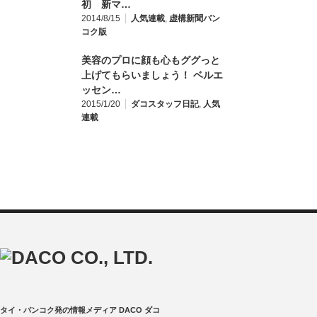
初 新マ…
2014/8/15
人気連載
,
虚構新聞バン
コク版
美容のプロに顔も心もググっと
上げてもらいましょう！ ベルエ
ッセン…
2015/1/20
ダコスタッフ日記
,
人気
連載
タイ・バンコク発の情報メディア DACO ダコ