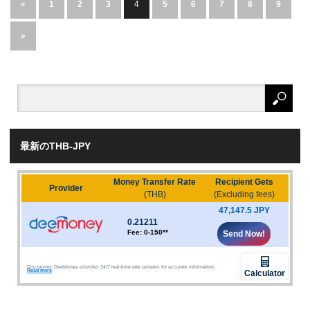
«
1
2
3
4
5
6
7
8
9
»
最新のTHB-JPY